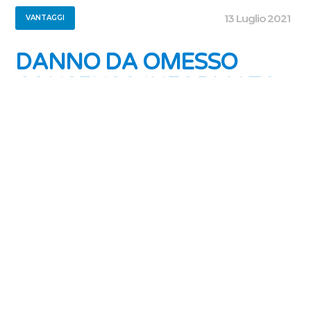
13 Luglio 2021
VANTAGGI
DANNO DA OMESSO
CONSENSO INFORMATO
Il paziente ha un vero e proprio diritto di
autodeterminarsi, strettamente connesso al
diritto alla salute, da cui deriva l’obbligo per il
medico di acquisirne il consenso informato
prima di sottoporlo a trattamenti sanitari.
Secondo l’orientamento ormai consolidato della
Corte di Cassazione, il consenso informato è
imprescindibile e, [...]