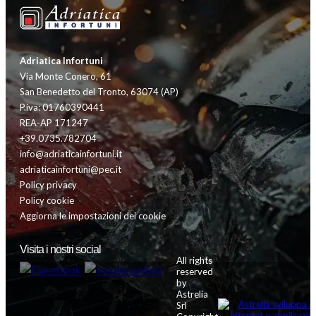
Adriatica Infortuni
Via Monte Conero, 61
San Benedetto del Tronto, 63074 (AP)
P.iva: 01760390441
REA-AP 171247
+39.0735.782704
info@adriaticainfortuni.it
adriaticainfortuni@pec.it
Policy privacy
Policy cookie
Aggiorna le impostazioni dei cookie
Visita i nostri social
All rights
reserved
by
Astrelia
Srl