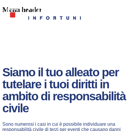
Menu header
I NOSTRI SERVIZI
LE NOSTRE NEWS
Siamo il tuo alleato per
tutelare i tuoi diritti in
ambito di responsabilità
civile
Responsabilità civile di
Sono numerosi i casi in cui è possibile individuare una
responsabilità civile di terzi per eventi che causano danni