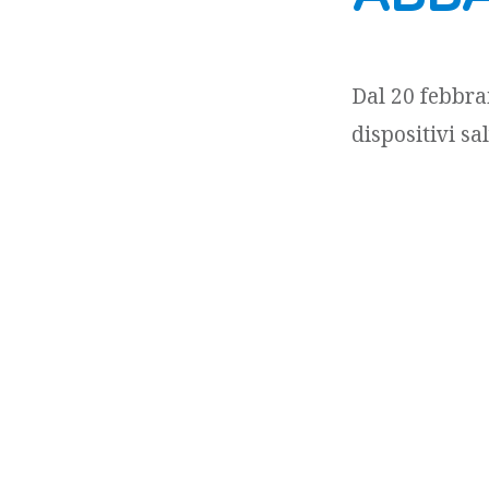
Dal 20 febbra
dispositivi sa
infatti, ha f
Euro 30 per ch
Euro per chi a
Copyright © Astrelia
Sito web gestito da
Astrelia.com
Policy Privacy