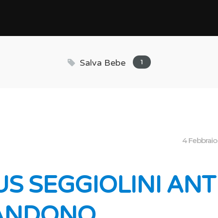
Salva Bebe
1
4 Febbrai
S SEGGIOLINI ANTI
ANDONO