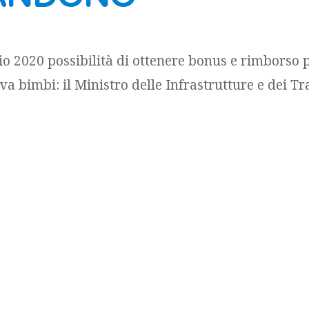
io 2020 possibilità di ottenere bonus e rimborso p
lva bimbi: il Ministro delle Infrastrutture e dei Tr
irmato apposito decreto che prevede un contributo 
i deve ancore effettuare l’acquisto, oppure il ri
bbia già provveduto [...]