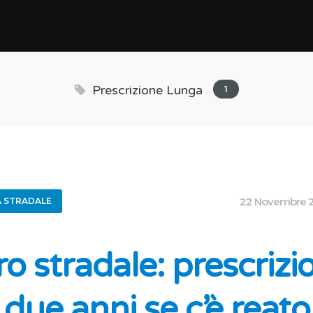
Prescrizione Lunga
1
22 Novembre 
A STRADALE
ro stradale: prescrizi
i due anni se c’è reato