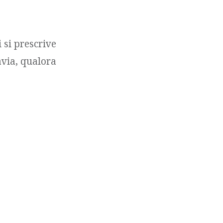
 si prescrive
avia, qualora
ia prescritta
 si applicherà