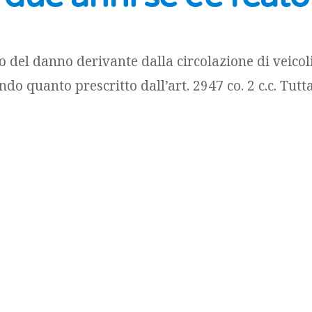
o del danno derivante dalla circolazione di veicoli
ndo quanto prescritto dall’art. 2947 co. 2 c.c. Tutt
onsiderato dalla legge come reato e per tale reato s
 prescrizione maggiore, la prescrizione più lunga
e civile [...]