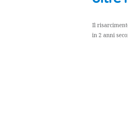
Il risarciment
in 2 anni seco
il fatto sia c
un termine di
anche all’azion
Copyright © Astrelia
Sito web gestito da
Astrelia.com
Policy Privacy