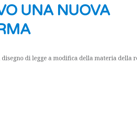
VO UNA NUOVA
ORMA
 disegno di legge a modifica della materia della 
izzato ad arginare il fenomeno della cd. “medicina
nto delle difficoltà di interpretazione in materia
 penale dei medici, collegate alla riforma del 20
riformatrice è l’art. [...]