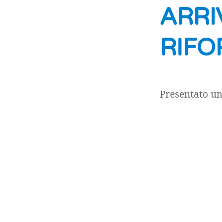
ARRI
RIF
Presentato un
medica, final
ed al superame
responsabilità
della proposta 