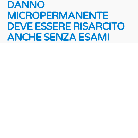
DANNO
MICROPERMANENTE
DEVE ESSERE RISARCITO
ANCHE SENZA ESAMI
STRUMENTALI
La lesione dell’integrità psico-fisica va accertata
e valutata sulla base di criteri medico-legali
OGGETTIVI che non consistono soltanto in
accertamenti clinico-strumentali. Fatto salvo il
caso in cui la particolarità della lesione non
renda l’accertamento strumentale l‘unico modo
per provare il danno. È quanto precisato dalla
[...]