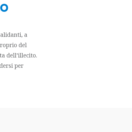
to
alidanti, a
proprio del
dell’illecito.
ndersi per