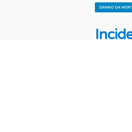
DANNO DA MOR
Incid
passe
al ri
Premesso che 
importa di chi
si sia verific
si trovava il 