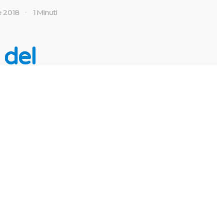
e 2018
1 Minuti
 del
giunti
arcito: Non
e l’incidente
 sul cui mezzo
o ha diritto al