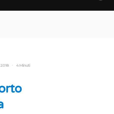
 2018
4 Minuti
orto
a