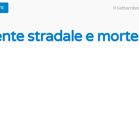
11 Settembr
TE
ente stradale e morte
ggero: diritto dei con
sarcimento danni
il passeggero deve essere sempre e comunque ris
 sia la colpa nella causazione del sinistro: anche s
ato a causa della condotta di guida del conducente
soggetto che richiede il risarcimento. Il passegger