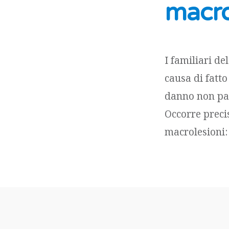
macro
I familiari de
causa di fatto
danno non pat
Occorre precis
macrolesioni: 