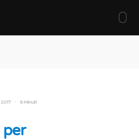
 2017
6 Minuti
 per