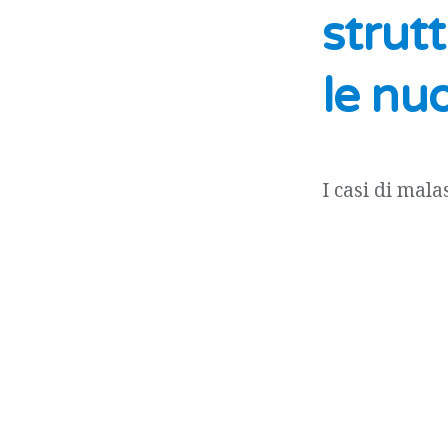
strutt
le nu
I casi di mala
esponenziale, 
Compagnie ass
tutelarsi pre
copertura assi