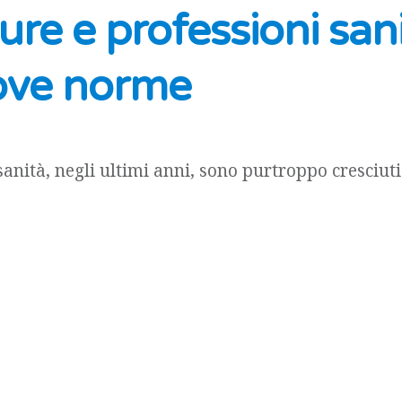
ure e professioni sani
ove norme
sanità, negli ultimi anni, sono purtroppo cresciut
e con essi il costo dei risarcimenti, tanto da spin
icurative a non occuparsi più di questo settore 
vedendo franchigie elevatissime e clausole per del
curativa. Si contano [...]