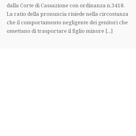
dalla Corte di Cassazione con ordinanza n.3418.
La ratio della pronuncia risiede nella circostanza
che il comportamento negligente dei genitori che
omettano di trasportare il figlio minore [...]
23 Aprile 2018
INFORTUNISTICA STRADALE
Risarcimento asfalto
bagnato: il caso fortuito
travolge il diritto
In caso di danni provocati dall’asfalto bagnato o
scivoloso, l’Ente proprietario o gestore della